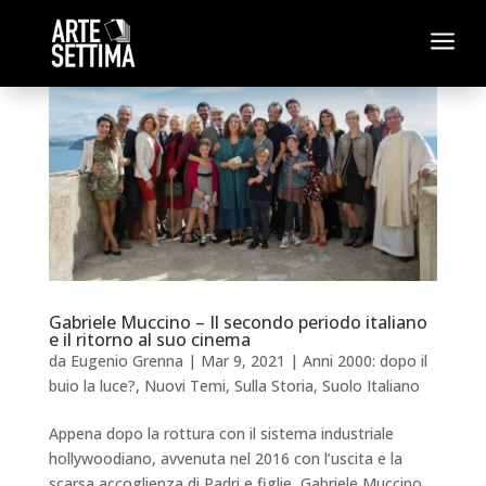
a
Gabriele Muccino – Il secondo periodo italiano
e il ritorno al suo cinema
da
Eugenio Grenna
|
Mar 9, 2021
|
Anni 2000: dopo il
buio la luce?
,
Nuovi Temi
,
Sulla Storia
,
Suolo Italiano
Appena dopo la rottura con il sistema industriale
hollywoodiano, avvenuta nel 2016 con l’uscita e la
scarsa accoglienza di Padri e figlie, Gabriele Muccino