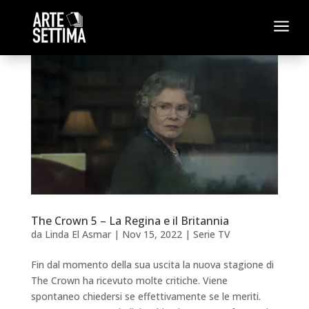
a
The Crown 5 – La Regina e il Britannia
da
Linda El Asmar
|
Nov 15, 2022
|
Serie TV
Fin dal momento della sua uscita la nuova stagione di
The Crown ha ricevuto molte critiche. Viene
spontaneo chiedersi se effettivamente se le meriti.