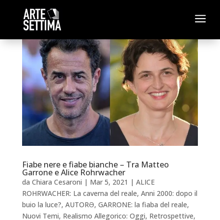
a
Fiabe nere e fiabe bianche – Tra Matteo
Garrone e Alice Rohrwacher
da
Chiara Cesaroni
|
Mar 5, 2021
|
ALICE
ROHRWACHER: La caverna del reale
,
Anni 2000: dopo il
buio la luce?
,
AUTORƏ
,
GARRONE: la fiaba del reale
,
Nuovi Temi
,
Realismo Allegorico: Oggi
,
Retrospettive
,