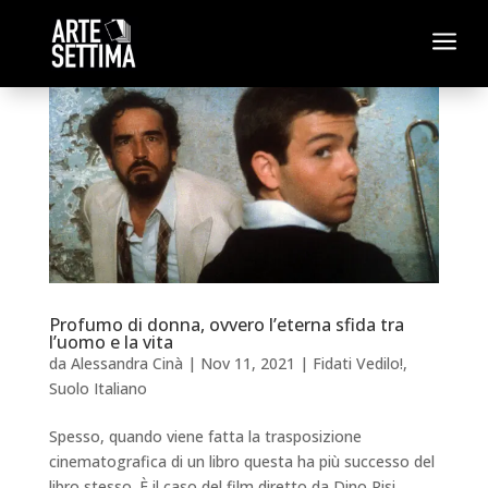
a
Profumo di donna, ovvero l’eterna sfida tra
l’uomo e la vita
da
Alessandra Cinà
|
Nov 11, 2021
|
Fidati Vedilo!
,
Suolo Italiano
Spesso, quando viene fatta la trasposizione
cinematografica di un libro questa ha più successo del
libro stesso. È il caso del film diretto da Dino Risi