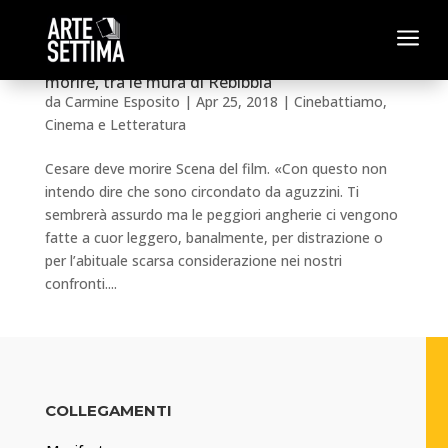
a
Settimana Shakespeariana – Cesare deve
morire, tra le mura di Rebibbia
da
Carmine Esposito
|
Apr 25, 2018
|
Cinebattiamo
,
Cinema e Letteratura
Cesare deve morire Scena del film. «Con questo non
intendo dire che sono circondato da aguzzini. Ti
sembrerà assurdo ma le peggiori angherie ci vengono
fatte a cuor leggero, banalmente, per distrazione o
per l’abituale scarsa considerazione nei nostri
confronti....
COLLEGAMENTI