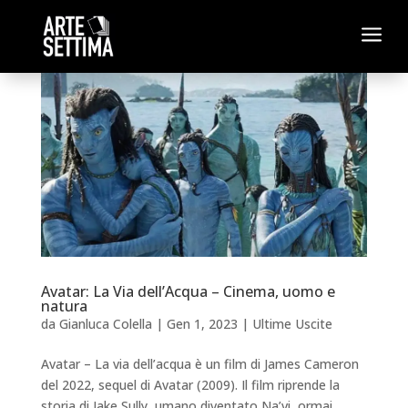
a
Avatar: La Via dell’Acqua – Cinema, uomo e
natura
da
Gianluca Colella
|
Gen 1, 2023
|
Ultime Uscite
Avatar – La via dell’acqua è un film di James Cameron
del 2022, sequel di Avatar (2009). Il film riprende la
storia di Jake Sully, umano diventato Na’vi, ormai