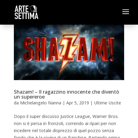
a
Shazam! – Il ragazzino innocente che diventò
un supereroe
da
Michelangelo Nanna
|
Apr 5, 2019
|
Ultime Uscite
Dopo il super discusso Justice League, Warner Bros.
non si è persa in fronzoli, correndo ai ripari per non
incedere nel totale disprezzo di quel pozzo senza
fondo che è la rovina di un franchise. Partendo prima