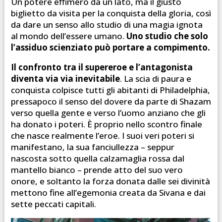
Un potere effimero da un lato, ma il giusto
biglietto da visita per la conquista della gloria, così
da dare un senso allo studio di una magia ignota
al mondo dell’essere umano.
Uno studio che solo
l’assiduo scienziato può portare a compimento.
Il confronto tra il supereroe e l’antagonista
diventa via via inevitabile
. La scia di paura e
conquista colpisce tutti gli abitanti di Philadelphia,
pressapoco il senso del dovere da parte di Shazam
verso quella gente e verso l’uomo anziano che gli
ha donato i poteri. È proprio nello scontro finale
che nasce realmente l’eroe. I suoi veri poteri si
manifestano, la sua fanciullezza – seppur
nascosta sotto quella calzamaglia rossa dal
mantello bianco – prende atto del suo vero
onore, e soltanto la forza donata dalle sei divinità
mettono fine all’egemonia creata da Sivana e dai
sette peccati capitali.