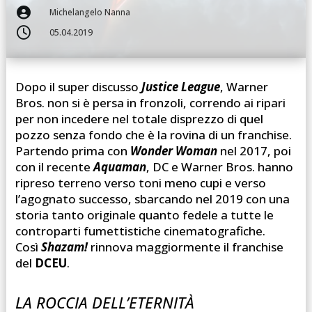

Michelangelo Nanna

05.04.2019
Dopo il super discusso
Justice League
, Warner
Bros. non si è persa in fronzoli, correndo ai ripari
per non incedere nel totale disprezzo di quel
pozzo senza fondo che è la rovina di un franchise.
Partendo prima con
Wonder Woman
nel 2017, poi
con il recente
Aquaman
, DC e Warner Bros. hanno
ripreso terreno verso toni meno cupi e verso
l’agognato successo, sbarcando nel 2019 con una
storia tanto originale quanto fedele a tutte le
controparti fumettistiche cinematografiche.
Così
Shazam!
rinnova maggiormente il franchise
del
DCEU
.
LA ROCCIA DELL’ETERNITÀ