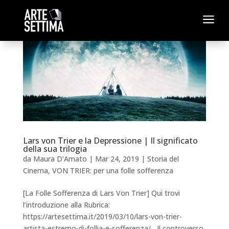
a
Lars von Trier e la Depressione | Il significato
della sua trilogia
da
Maura D'Amato
|
Mar 24, 2019
|
Storia del
Cinema
,
VON TRIER: per una folle sofferenza
[La Folle Sofferenza di Lars Von Trier] Qui trovi
l’introduzione alla Rubrica:
https://artesettima.it/2019/03/10/lars-von-trier-
artista-estremo-di-follia-e-sofferenza/ Il controverso