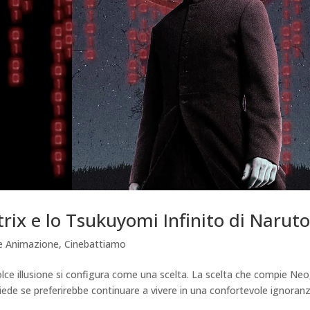
atrix e lo Tsukuyomi Infinito di Narut
e Animazione
,
Cinebattiamo
olce illusione si configura come una scelta. La scelta che compie Neo,
ede se preferirebbe continuare a vivere in una confortevole ignoran