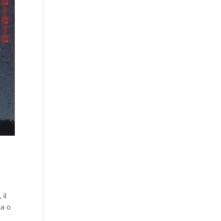
o
 il
za o