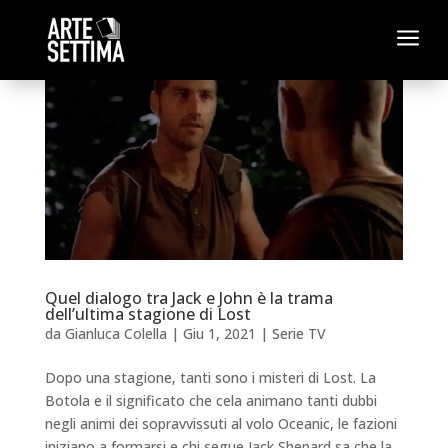
a
Quel dialogo tra Jack e John è la trama
dell’ultima stagione di Lost
da
Gianluca Colella
|
Giu 1, 2021
|
Serie TV
Dopo una stagione, tanti sono i misteri di Lost. La
Botola e il significato che cela animano tanti dubbi
negli animi dei sopravvissuti al volo Oceanic, le fazioni
iniziano a formarsi e chi segue Jack Shepard sa che la