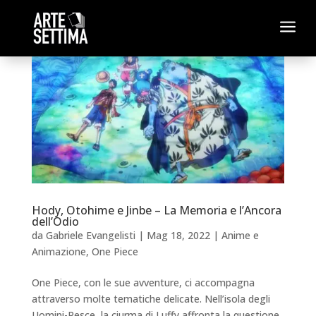
a
Hody, Otohime e Jinbe – La Memoria e l’Ancora
dell’Odio
da
Gabriele Evangelisti
|
Mag 18, 2022
|
Anime e
Animazione
,
One Piece
One Piece, con le sue avventure, ci accompagna
attraverso molte tematiche delicate. Nell’isola degli
Uomini-Pesce, la ciurma di Luffy affronta la questione