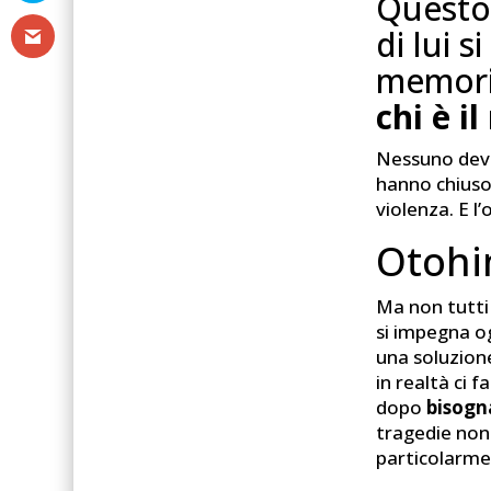
Questo 
di lui 
memori
chi è i
Nessuno deve
hanno chiuso i
violenza. E l
Otohim
Ma non tutti 
si impegna og
una soluzion
in realtà ci 
dopo
bisogn
tragedie non 
particolarm