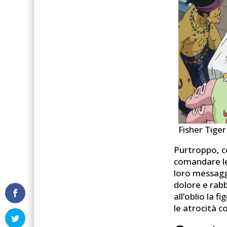
Fisher Tiger 
Purtroppo, c
comandare le 
loro messagg
dolore e rabb
all’oblio la 
le atrocità 