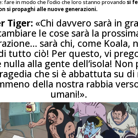
le: fare in modo che l’odio che loro stanno provando
si f
on si propaghi alle nuove generazioni.
r Tiger:
«Chi davvero sarà in gr
cambiare le cose sarà la prossim
azione… sarà chi, come Koala, 
di tutto ciò! Per questo, vi pre
e nulla alla gente dell’isola! Non
tragedia che si è abbattuta su di
meno della nostra rabbia verso
umani!».