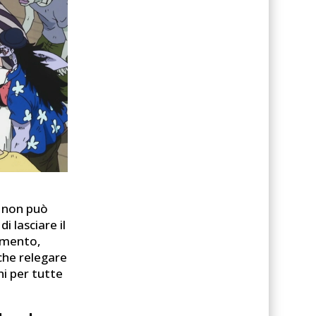
e non può
 lasciare il
timento,
nche relegare
ni per tutte