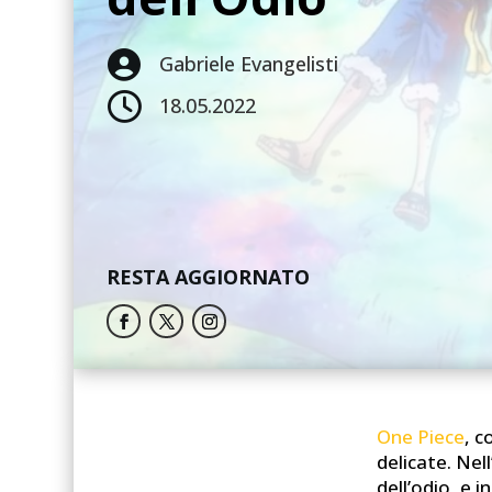

Gabriele Evangelisti

18.05.2022
RESTA AGGIORNATO
One Piece
, 
delicate. Nel
dell’odio, e