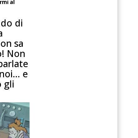
ermi al
ado di
a
non sa
go! Non
 parlate
 noi… e
 gli