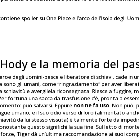
ontiene spoiler su One Piece e l’arco dell’Isola degli Uom
, Hody e la memoria del pa
 eroe degli uomini-pesce e liberatore di schiavi, cade in 
la sono gli umani, come “ringraziamento” per aver libera
 schiavitù e avergliela riconsegnata. Riesce a fuggire, 
 Per fortuna una sacca da trasfusione c’è, pronta a essere
omento: può salvarsi. Eppure
non ne fa uso
. Non può, 
ngue umano, e il suo odio verso di loro (alimentato anch
hiavitù da lui stesso vissuta) è talmente forte da impedirg
onostante questo significhi la sua fine. Sul letto di mort
 forze, Tiger dà un’ultima raccomandazione ai suoi comp