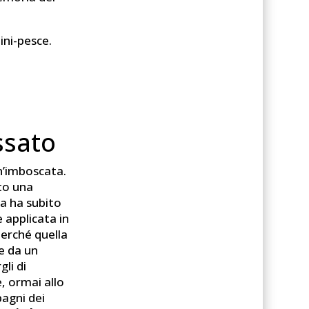
ini-pesce.
ssato
un’imboscata.
to una
ma ha subito
 applicata in
perché quella
e da un
li di
e, ormai allo
agni dei