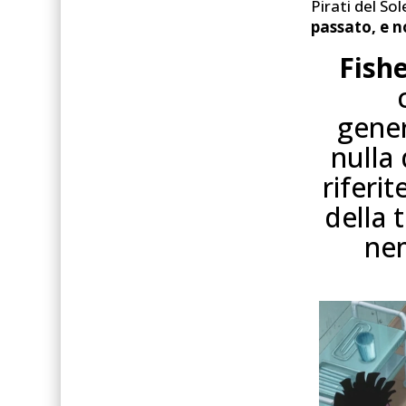
Pirati del So
passato, e n
Fishe
gener
nulla 
riferit
della 
nem