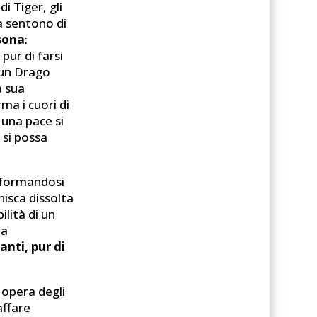
i Tiger, gli
a sentono di
rsona
:
pur di farsi
e un Drago
a sua
ma i cuori di
 una pace si
 si possa
asformandosi
nisca dissolta
ilità di un
ia
nti, pur di
 opera degli
affare