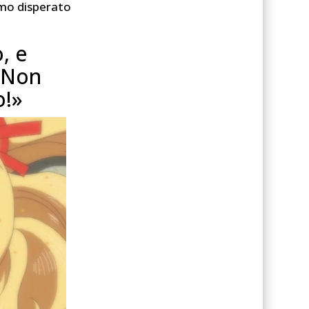
timo disperato
, e
 Non
o!»