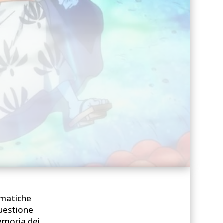
ematiche
questione
emoria dei