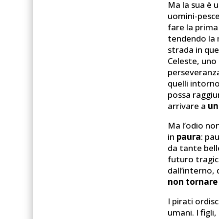
Ma la sua è un
uomini-pesce
fare la prim
tendendo la m
strada in que
Celeste, uno 
perseveranza 
quelli intorn
possa raggiun
arrivare a
un
Ma l’odio non
in
paura
: pa
da tante bell
futuro tragic
dall’interno,
non tornare 
I pirati ordi
umani. I figl