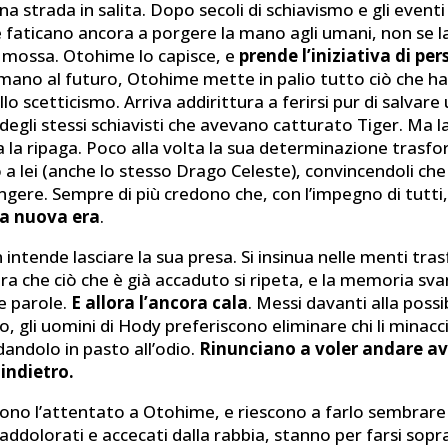
a strada in salita. Dopo secoli di schiavismo e gli eventi d
 faticano ancora a porgere la mano agli umani, non se l
a mossa. Otohime lo capisce, e
prende l’iniziativa di pe
ano al futuro, Otohime mette in palio tutto ciò che ha 
llo scetticismo. Arriva addirittura a ferirsi pur di salvar
degli stessi schiavisti che avevano catturato Tiger. Ma l
la ripaga. Poco alla volta la sua determinazione trasfor
o a lei (anche lo stesso Drago Celeste), convincendoli che
gere. Sempre di più credono che, con l’impegno di tutti,
a nuova era
.
 intende lasciare la sua presa. Si insinua nelle menti tr
ura che ciò che è già accaduto si ripeta, e la memoria sva
e parole.
E allora l’ancora cala
. Messi davanti alla possib
o, gli uomini di Hody preferiscono eliminare chi li minacc
 dandolo in pasto all’odio.
Rinunciano a voler andare ava
indietro.
scono l’attentato a Otohime, e riescono a farlo sembrare
i, addolorati e accecati dalla rabbia, stanno per farsi sopr