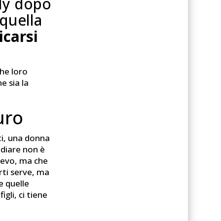
dy dopo
 quella
carsi
he loro
e sia la
uro
tti, una donna
odiare non è
llievo, ma che
orti serve, ma
e quelle
gli, ci tiene