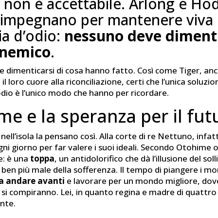
non è accettabile. Arlong e Ho
si impegnano per mantenere viva
a d’odio:
nessuno deve dimenti
l nemico
.
 dimenticarsi di cosa hanno fatto. Così come Tiger, anc
l loro cuore alla riconciliazione, certi che l’unica soluzion
’odio è l’unico modo che hanno per ricordare.
e e la speranza per il fut
nell’isola la pensano così. Alla corte di re Nettuno, infa
ni giorno per far valere i suoi ideali. Secondo Otohime 
e: è una
toppa
, un antidolorifico che dà l’illusione del so
fa ben più male della sofferenza. Il tempo di piangere i m
a andare avanti
e lavorare per un mondo migliore, dov
si compiranno. Lei, in quanto regina e madre di quattro fi
ente.