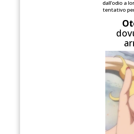
dall’odio a l
tentativo per
Ot
dov
ar