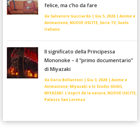
felice, ma c’ho da fare
da
Salvatore Gucciardo
|
Giu 5, 2026
|
Anime e
Animazione
,
NUOVE USCITE
,
Serie TV
,
Suolo
Italiano
Il significato della Principessa
Mononoke – il “primo documentario”
di Miyazaki
da
Dario Bellantoni
|
Giu 3, 2026
|
Anime e
Animazione
,
Miyazaki e lo Studio Ghibli
,
MIYAZAKI: L'esprit de la nature
,
NUOVE USCITE
,
Palazzo San Lorenzo