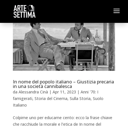
a
In nome del popolo italiano – Giustizia precaria
in una società cannibalesca
da
Alessandra Cinà
|
Apr 11, 2023
|
Anni '70: I
famigerati
,
Storia del Cinema
,
Sulla Storia
,
Suolo
Italiano
Colpirne uno per educarne cento: ecco la frase chiave
che racchiude la morale e l’etica de In nome del