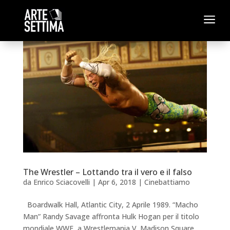
a
The Wrestler – Lottando tra il vero e il falso
da
Enrico Sciacovelli
|
Apr 6, 2018
|
Cinebattiamo
Boardwalk Hall, Atlantic City, 2 Aprile 1989. “Macho
Man” Randy Savage affronta Hulk Hogan per il titolo
mondiale WWF, a Wrestlemania V. Madison Square