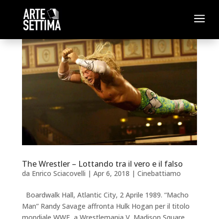
a
The Wrestler – Lottando tra il vero e il falso
da
Enrico Sciacovelli
|
Apr 6, 2018
|
Cinebattiamo
Boardwalk Hall, Atlantic City, 2 Aprile 1989. “Macho
Man” Randy Savage affronta Hulk Hogan per il titolo
mondiale WWF, a Wrestlemania V. Madison Square