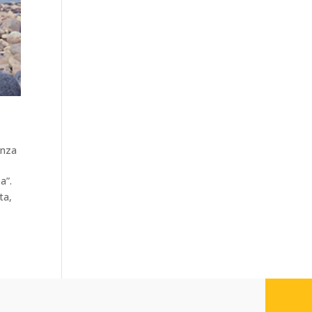
enza
a”.
ta,