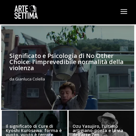
a
Significato e Psicologia di No Other
Choice: l’imprevedibile normalità della
violenza
da
Gianluca Colella
Il significato di Cure di
Ozu Yasujiro, l’ultimo
Kyoshi Kurosawa: forma è
artigiano-poeta e la via
vuoto, vuoto è terrore
dell’arte Zen