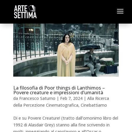
a
La filosofia di Poor things di Lanthimos –
Povere creature e impressioni d’umanità
da
Francesco Saturno
|
Feb 7, 2024
|
Alla Ricerca
della Percezione Cinematografica
,
Cinebattiamo
Di e su Povere Creature! (tratto dall’omonimo libro del
1992 di Alasdair Grey) stanno alla fine scrivendo in
molti, inneggiando al capolavoro e all’Oscar o