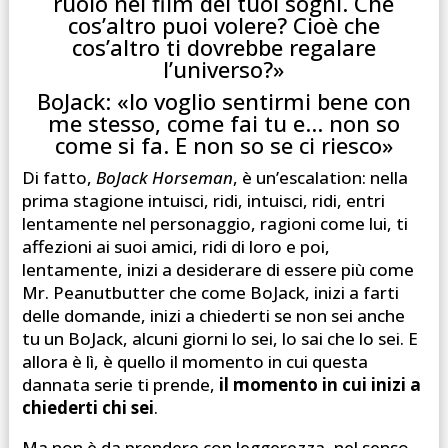
ruolo nel film dei tuoi sogni. Che
cos’altro puoi volere? Cioè che
cos’altro ti dovrebbe regalare
l’universo?»
BoJack: «Io voglio sentirmi bene con
me stesso, come fai tu e… non so
come si fa. E non so se ci riesco»
Di fatto,
BoJack Horseman
, è un’escalation: nella
prima stagione intuisci, ridi, intuisci, ridi, entri
lentamente nel personaggio, ragioni come lui, ti
affezioni ai suoi amici, ridi di loro e poi,
lentamente, inizi a desiderare di essere più come
Mr. Peanutbutter che come BoJack, inizi a farti
delle domande, inizi a chiederti se non sei anche
tu un BoJack, alcuni giorni lo sei, lo sai che lo sei. E
allora è lì, è quello il momento in cui questa
dannata serie ti prende,
il momento in cui inizi a
chiederti chi sei
.
Ma non è da prendere con leggerezza, nel senso