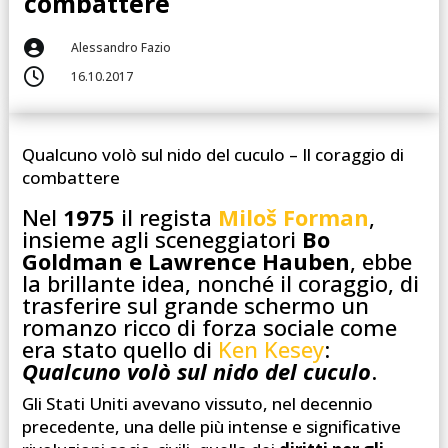
combattere

Alessandro Fazio

16.10.2017
Qualcuno volò sul nido del cuculo – Il coraggio di
combattere
Nel
1975
il regista
Miloš Forman
,
insieme agli sceneggiatori
Bo
Goldman e Lawrence Hauben
, ebbe
la brillante idea, nonché il coraggio, di
trasferire sul grande schermo un
romanzo ricco di forza sociale come
era stato quello di
Ken Kesey
:
Qualcuno volò sul nido del cuculo
.
Gli Stati Uniti avevano vissuto, nel decennio
precedente, una delle più intense e significative