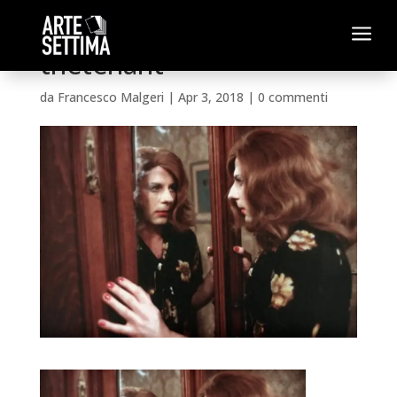
a
thetenant
da
Francesco Malgeri
|
Apr 3, 2018
|
0 commenti