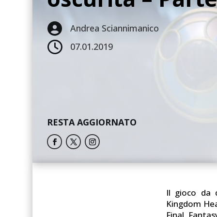

Andrea Sciannimanico

07.01.2019
RESTA AGGIORNATO
Il gioco da
Kingdom Hear
Final Fantas