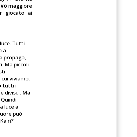
ivo
maggiore
 giocato ai
luce. Tutti
o a
 si propagò,
ì. Ma piccoli
sti
 cui viviamo.
 tutti i
 e divisi… Ma
. Quindi
a luce a
 cuore può
Kairi?”