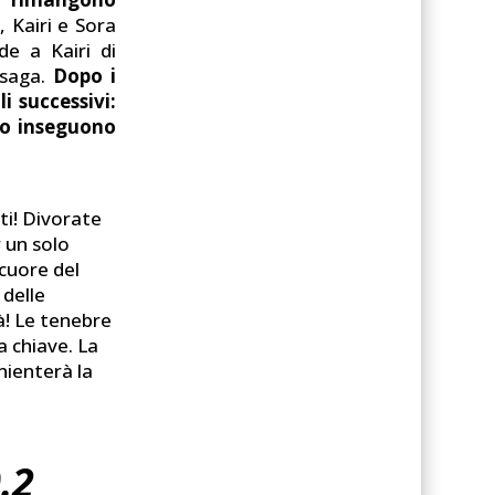
i, Kairi e Sora
e a Kairi di
 saga.
Dopo i
i successivi:
lo inseguono
ti! Divorate
r un solo
 cuore del
delle
à! Le tenebre
a chiave. La
nnienterà la
.2