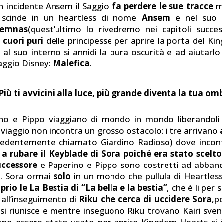
n incidente Ansem il Saggio
fa perdere le sue tracce
m
 scinde in un heartless di nome
Ansem
e nel suo c
emnas
(quest’ultimo lo rivedremo nei capitoli succe
i
cuori puri
delle principesse per aprire la porta del K
 al suo interno si annidi la pura oscurità e ad aiutarl
aggio Disney:
Malefica
.
Più ti avvicini alla luce, più grande diventa la tua om
no e Pippo viaggiano di mondo in mondo liberandoli d
o viaggio non incontra un grosso ostacolo: i tre arrivano
edentemente chiamato Giardino Radioso) dove inco
 a rubare il Keyblade di Sora poiché era stato scelto
ccessore
e Paperino e Pippo sono costretti ad abband
. Sora ormai
solo
in un mondo che pullula di Heartless
oprio le La Bestia di “La bella e la bestia”
, che è li per 
all’inseguimento di
Riku che cerca di uccidere Sora
,p
o si riunisce e mentre inseguono Riku trovano Kairi sven
po essere stato usato per aprire Kingdom Hearts si è