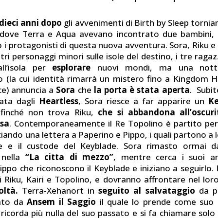
dieci anni dopo
gli avvenimenti di Birth by Sleep tornia
dove Terra e Aqua avevano incontrato due bambini, gl
 i protagonisti di questa nuova avventura. Sora, Riku e 
tri personaggi minori sulle isole del destino, i tre raga
ll’isola per
esplorare
nuovi mondi, ma una not
o (la cui identità rimarrà un mistero fino a Kingdom
ce) annuncia a
Sora
che
la porta è stata aperta
. Subit
cata dagli
Heartless
, Sora riesce a far apparire un
Ke
finché non trova Riku,
che si abbandona all’oscur
ssa
. Contemporaneamente il Re Topolino è partito pe
sciando una lettera a Paperino e Pippo, i quali partono a 
Re e il custode del Keyblade. Sora rimasto ormai d
 nella
“La citta di mezzo”
, mentre cerca i suoi am
ippo che riconoscono il Keyblade e iniziano a seguirlo. 
di Riku, Kairi e Topolino, e dovranno affrontare nel lor
oltà.
Terra-Xehanort in
seguito al salvataggio
da p
ato da
Ansem il Saggio
il quale lo prende come suo a
ricorda più nulla del suo passato e si fa chiamare solo