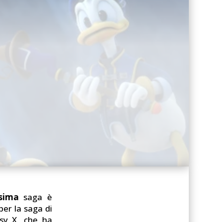
ssima
saga è
er la saga di
asy X, che ha