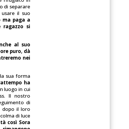
do di separare
 usare il suo
to ma paga a
e ragazzo si
nche al suo
ore puro, dà
ntreremo nei
lla sua forma
rattempo ha
un luogo in cui
s. Il nostro
seguimento di
 dopo il loro
icolma di luce
ità così Sora
e rimangono