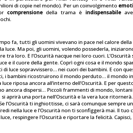
ilioni di copie nel mondo). Per un coinvolgimento
emot
ior
comprensione
della trama è
indispensabile
aver
iochi.
po fa, tutti gli uomini vivevano in pace nel calore della 
 luce. Ma poi, gli uomini, volendo possederla, iniziaron
 tra loro. E l’Oscurità nacque nei loro cuori. L’Oscurità
luce e il cuore della gente. Coprì ogni cosa e il mondo spar
 di luce sopravvissero… nei cuori dei bambini. E con que
, i bambini ricostruirono il mondo perduto… il mondo in
 luce riposa ancora all’interno dell’Oscurità. E per questo
o ancora dispersi… Piccoli frammenti di mondo, lontani
 si aprirà una porta nell’Oscurità e la vera luce ritornerà
e l’Oscurità ti inghiottisse, ci sarà comunque sempre un
Credi nella luce e l’Oscurità non ti sconfiggerà mai. Il tuo
luce, respingere l’Oscurità e riportare la felicità. Capisci, 