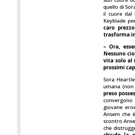
quello di Sor
il cuore dal
Keyblade per 
caro prezzo
trasforma i
– Ora, ess
Nessuno cio
vita solo a
prossimi cap
Sora Heartle
umana (non è
preso posses
convergono 
giovane eroe
Ansem che è 
scontro Ansem
che distrug
chiude la 