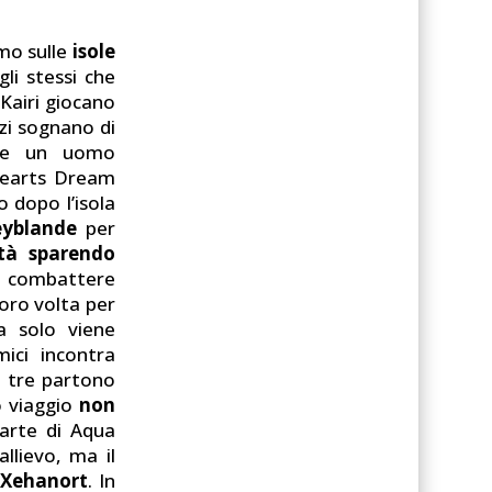
mo sulle
isole
i stessi che
Kairi giocano
zzi sognano di
te un uomo
 Hearts Dream
o dopo l’isola
yblande
per
ità sparendo
r combattere
loro volta per
a solo viene
ici incontra
I tre partono
o viaggio
non
arte di Aqua
llievo, ma il
Xehanort
. In