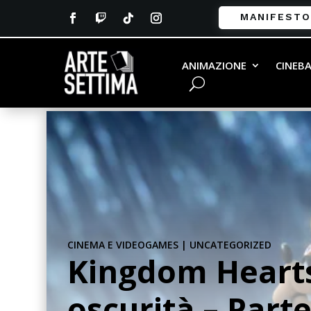
MANIFESTO
ANIMAZIONE
CINEB
CINEMA E VIDEOGAMES
|
UNCATEGORIZED
Kingdom Hearts 
oscurità – Parte