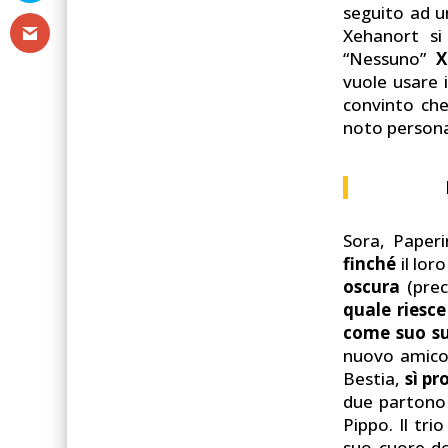
seguito ad u
Xehanort si
“Nessuno”
X
vuole usare 
convinto che
noto person
Sora, Paperi
finché
il lor
oscura
(prec
quale riesce
come suo su
nuovo amico
Bestia,
sì pr
due partono 
Pippo. Il tri
suo cuore do