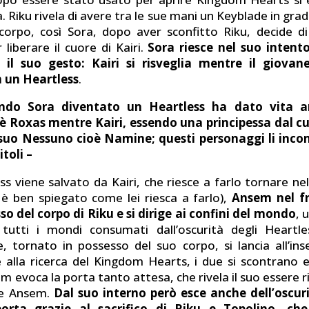
a. Riku rivela di avere tra le sue mani un Keyblade in gra
 corpo, così Sora, dopo aver sconfitto Riku, decide di
liberare il cuore di Kairi.
Sora riesce nel suo inten
 il suo gesto: Kairi si risveglia mentre il giovan
n un Heartless
.
endo Sora diventato un Heartless ha dato vita a
è Roxas mentre Kairi, essendo una principessa dal cu
l suo Nessuno cioè Namine; questi personaggi li inco
itoli –
ss viene salvato da Kairi, che riesce a farlo tornare ne
 ben spiegato come lei riesca a farlo),
Ansem nel f
so del corpo di Riku e si dirige ai confini del mondo
, 
tutti i mondi consumati dall’oscurità degli Heartles
, tornato in possesso del suo corpo, si lancia all’in
alla ricerca del Kingdom Hearts, i due si scontrano e
 evoca la porta tanto attesa, che rivela il suo essere r
ge Ansem.
Dal suo interno però esce anche dell’oscur
porta grazie al sacrifico di Riku e Topolino, ch