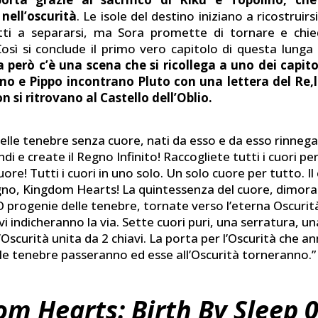
 nell’oscurità
. Le isole del destino iniziano a ricostruirs
tti a separarsi, ma Sora promette di tornare e chied
Così si conclude il primo vero capitolo di questa lunga
da però c’è una scena che si ricollega a uno dei capitol
ino e Pippo incontrano Pluto con una lettera del Re,
n si ritrovano al Castello dell’Oblio.
 delle tenebre senza cuore, nati da esso e da esso rinnega
ndi e create il Regno Infinito! Raccogliete tutti i cuori pe
re! Tutti i cuori in uno solo. Un solo cuore per tutto. Il
no, Kingdom Hearts! La quintessenza del cuore, dimora 
O progenie delle tenebre, tornate verso l’eterna Oscurit
vi indicheranno la via. Sette cuori puri, una serratura, un
’Oscurità unita da 2 chiavi. La porta per l’Oscurità che a
 le tenebre passeranno ed esse all’Oscurità torneranno.”
m Hearts: Birth By Sleep 0