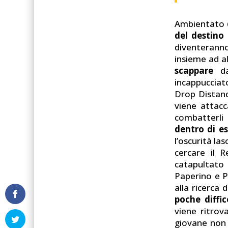
Ambientato
del destino
diventeranno
insieme ad al
scappare
da
incappucciat
Drop Distan
viene attac
combatterli 
dentro di e
l’oscurità la
cercare il 
catapultato
Paperino e P
alla ricerca 
poche diffic
viene ritrov
giovane non 