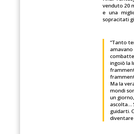
venduto 20 m
e una migl
sopracitati g
“Tanto tem
amavano la
combattere
ingoiò la 
frammenti
frammenti
Ma la vera
mondi son
un giorno,
ascolta… S
guidarti. 
diventare 