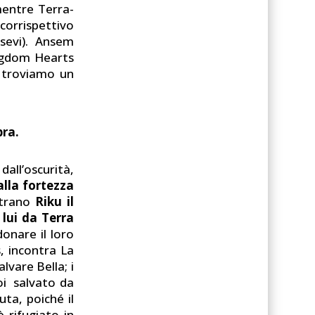
entre Terra-
orrispettivo
ssevi). Ansem
ingdom Hearts
o troviamo un
bra.
all’oscurità,
alla fortezza
ntrano
Riku il
 lui da Terra
onare il loro
, incontra La
salvare Bella; i
oi salvato da
uta, poiché il
 rifugiato in