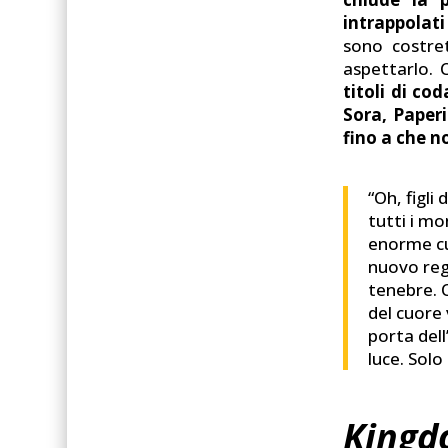
intrappolati
sono costre
aspettarlo. 
titoli di co
Sora, Paper
fino a che no
“Oh, figli
tutti i mo
enorme cuo
nuovo reg
tenebre. 
del cuore 
porta dell
luce. Solo
Kingdo