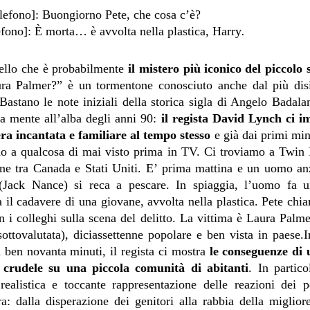
elefono]: Buongiorno Pete, che cosa c’è?
lefono]: È morta… è avvolta nella plastica, Harry
.
uello che è probabilmente
il
mistero più
iconico
del piccolo
ra Palmer?” è un tormentone conosciuto anche dal più disi
Bastano le note iniziali della storica sigla di Angelo Badala
la mente all’alba degli anni 90:
il regista David Lynch ci 
ra incantata e familiare al tempo stesso
e già dai primi mi
ndo a qualcosa di mai visto prima in TV. Ci troviamo a Twin 
ine tra Canada e Stati Uniti. E’ prima mattina e un uomo a
(Jack Nance) si reca a pescare. In spiaggia, l’uomo fa un
a il cadavere di una giovane, avvolta nella plastica. Pete chia
n i colleghi sulla scena del delitto. La vittima è Laura Palm
sottovalutata), diciassettenne popolare e ben vista in paese.I
i ben novanta minuti, il regista ci mostra
le conseguenze di u
e crudele su una piccola comunità di abitanti
. In partic
realistica e toccante rappresentazione delle reazioni dei p
a: dalla disperazione dei genitori alla rabbia della miglio