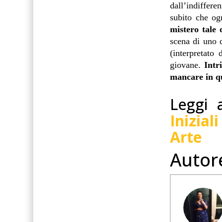
dall’indiffer
subito che og
mistero tale 
scena di uno 
(interpretato
giovane.
Intr
mancare in qu
Leggi 
Inizia
Arte
Autor