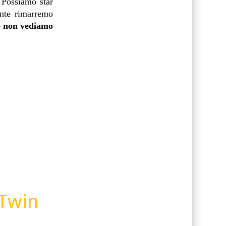
. Possiamo star
mente rimarremo
 e non vediamo
 Twin