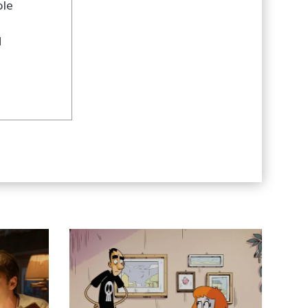
ole
d