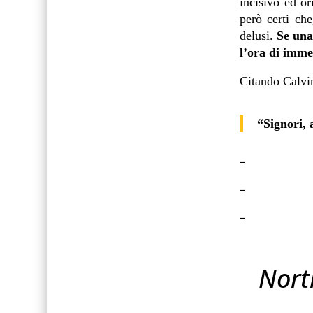
incisivo ed or
però certi che
delusi.
Se una
l’ora di imm
Citando Calvi
“Signori, 
–
–
–
Nort