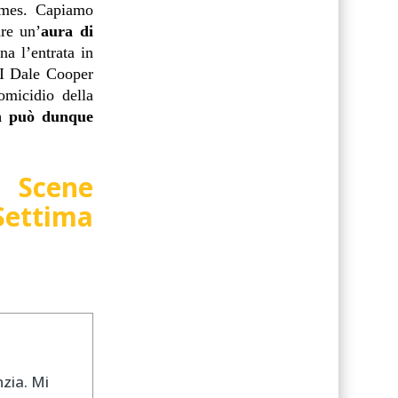
James. Capiamo
are un’
aura di
na l’entrata in
BI Dale Cooper
omicidio della
on può dunque
i Scene
Settima
nzia. Mi