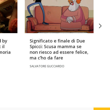
d by
Significato e finale di Due
Si
 il
Spicci: Scusa mamma se
m
moria
non riesco ad essere felice,
V
ma c’ho da fare
MA
SALVATORE GUCCIARDO