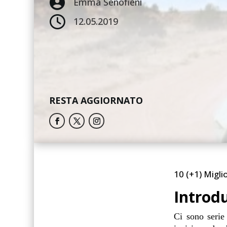

Emma Senofieni

12.05.2019
RESTA AGGIORNATO
10 (+1) Miglio
Introd
Ci sono serie