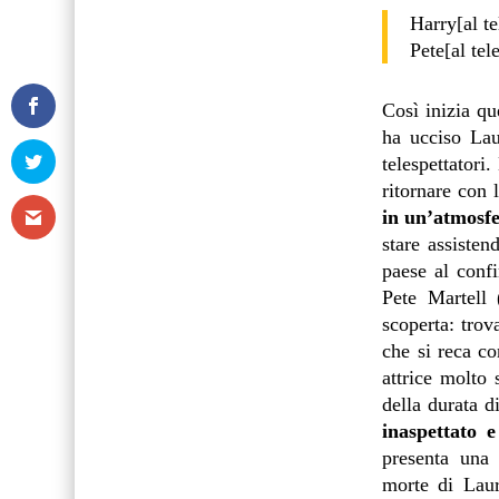
Harry[al t
Pete[al te
Così inizia q
ha ucciso Lau
telespettatori.
ritornare con 
in un’atmosfe
stare assiste
paese al conf
Pete Martell 
scoperta: trov
che si reca co
attrice molto 
della durata d
inaspettato 
presenta una 
morte di Laur