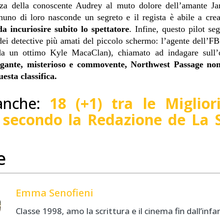
enza della conoscente Audrey al muto dolore dell’amante 
nuno di loro nasconde un segreto e il regista è abile a cre
da incuriosire subito lo spettatore
. Infine, questo pilot seg
dei detective più amati del piccolo schermo: l’agente dell’F
 da un ottimo Kyle MacaClan), chiamato ad indagare sull’
igante, misterioso e commovente, Northwest Passage n
esta classifica.
anche:
18 (+1) tra le Miglior
li secondo la Redazione de La 
e
Emma Senofieni
Classe 1998, amo la scrittura e il cinema fin dall’infa