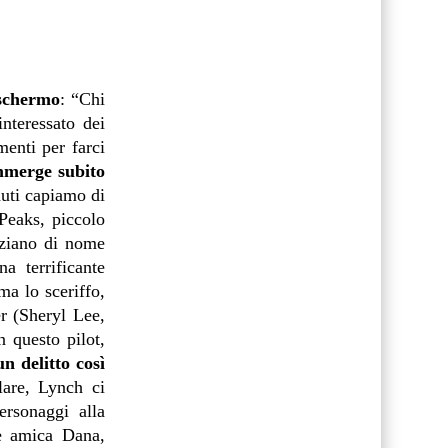
 schermo
: “Chi
nteressato dei
menti per farci
immerge subito
nuti capiamo di
Peaks, piccolo
nziano di nome
a terrificante
ma lo sceriffo,
er (Sheryl Lee,
n questo pilot,
n delitto così
olare, Lynch ci
ersonaggi alla
re amica Dana,