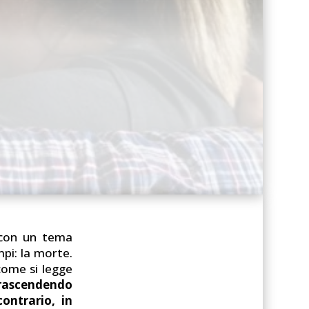
 con un tema
mpi: la morte.
come si legge
rascendendo
contrario, in