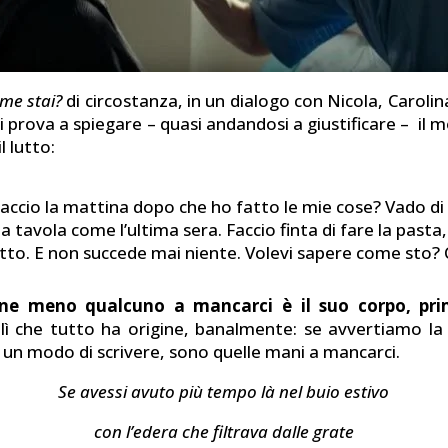
me stai?
di circostanza, in un dialogo con Nicola, Caroli
ui prova a spiegare – quasi andandosi a giustificare – il m
l lutto:
faccio la mattina dopo che ho fatto le mie cose? Vado di l
a tavola come l’ultima sera. Faccio finta di fare la pasta, 
tto. E non succede mai niente. Volevi sapere come sto? C
ne meno qualcuno a mancarci è il suo corpo, pri
lì che tutto ha origine, banalmente: se avvertiamo l
i un modo di scrivere, sono quelle mani a mancarci.
Se avessi avuto più tempo là nel buio estivo
con l’edera che filtrava dalle grate