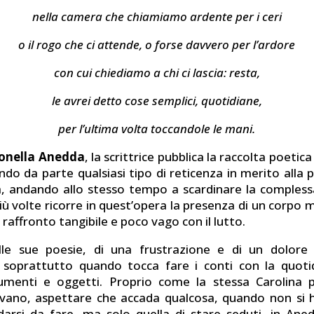
nella camera che chiamiamo ardente per i ceri
o il rogo che ci attende, o forse davvero per l’ardore
con cui chiediamo a chi ci lascia: resta,
le avrei detto cose semplici, quotidiane,
per l’ultima volta toccandole le mani.
onella Anedda
, la scrittrice pubblica la raccolta poetic
do da parte qualsiasi tipo di reticenza in merito alla p
, andando allo stesso tempo a scardinare la comples
iù volte ricorre in quest’opera la presenza di un corpo 
n raffronto tangibile e poco vago con il lutto.
elle sue poesie, di una frustrazione e di un dolore
 soprattutto quando tocca fare i conti con la quoti
dumenti e oggetti. Proprio come la stessa Carolina p
vano, aspettare che accada qualcosa, quando non si h
arsi da fare, ma solo quella di stare seduti, in An