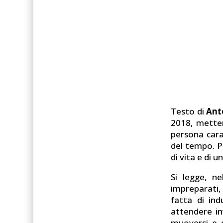
Testo di
Ant
2018, metten
persona cara
del tempo. P
di vita e di u
Si legge, n
impreparati,
fatta di in
attendere in
muoversi e d