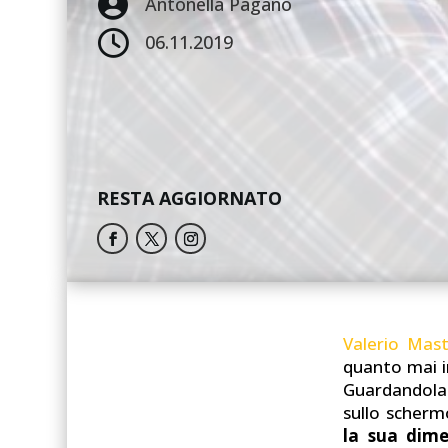

Antonella Pagano

06.11.2019
RESTA AGGIORNATO
Valerio Mas
quanto mai in
Guardandola 
sullo scherm
la sua dimen