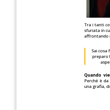
Tra i tanti
co
sfuriata in c
affrontando i
Sai cosa 
preparo l
aspe
Quando vie
Perché è da 
una grafia, d