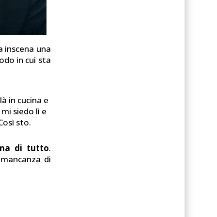
na inscena una
odo in cui sta
à in cucina e
mi siedo lì e
osì sto.
ma di tutto
.
a mancanza di