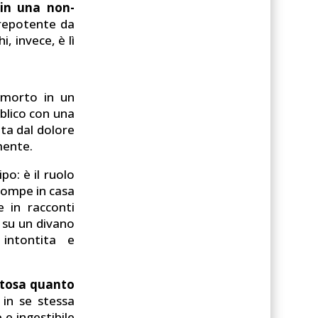
 in una non-
repotente da
, invece, è lì
 morto in un
blico con una
ta dal dolore
mente.
o: è il ruolo
rrompe in casa
e in racconti
 su un divano
 intontita e
itosa quanto
 in se stessa
 e ingestibile