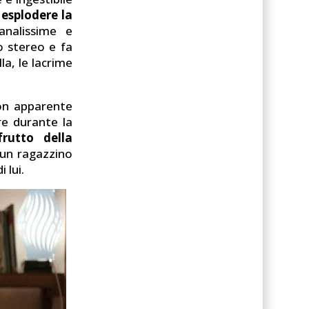
 esplodere la
analissime e
o stereo e fa
la, le lacrime
 con apparente
re durante la
rutto della
 un ragazzino
 lui.