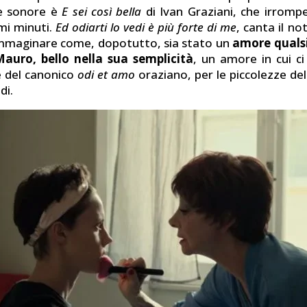
ne sonore è
E sei così bella
di Ivan Graziani, che irromp
imi minuti.
Ed odiarti lo vedi è più forte di me
, canta il no
immaginare come, dopotutto, sia stato un
amore qualsi
Mauro, bello nella sua semplicità
, un amore in cui ci
e del canonico
odi et amo
oraziano, per le piccolezze dell
di.