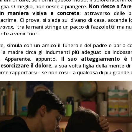
glia. O meglio, non riesce a piangere.
Non riesce a fare
 in maniera visiva e concreta
: attraverso delle b
acrime. Ci prova, si siede sul divano di casa, accende l
travox
, tra le mani stringe un pacco di fazzoletti: ma nul
te a venir fuori.
vece, simula con un amico il funerale del padre e parla
 la madre circa gli indumenti più adeguati da indossa
e. Apparente, appunto.
Il suo atteggiamento è f
 esorcizzare il dolore,
a sua volta figlia della mente di
me rapportarsi – se non così – a qualcosa di più grande di