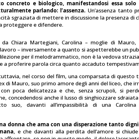
o concreto e biologico, manifestandosi essa solo
tturalmente parlando: l’assenza.
Un’assenza tanto p
cità sgraziata di mettere in discussione la presenza di chi
 a proteggere e difendere.
a da Chiara Martegiani, Carolina – moglie di Mauro,
l lavoro – inversamente a quanto si aspetterebbe un pub
dilezione per il melodrammatico, non è la vedova strazia
ce a proferire parola circa quanto accaduto tempestiva
ttavia, nel corso del film, una comparsata di questo tip
 ex di Mauro, suo primo amore degli anni del liceo, che i
con poca delicatezza e che, senza scrupoli, si perd
me, concedendosi anche il lusso di singhiozzare sdraiata
tto suo, davanti all’impassibilità di una Carolina
una donna che ama con una disperazione tanto dign
umana
, e che davanti alla perdita dell’amore si chiude
 affrontare, se non in questo modo, il dolore lacerante