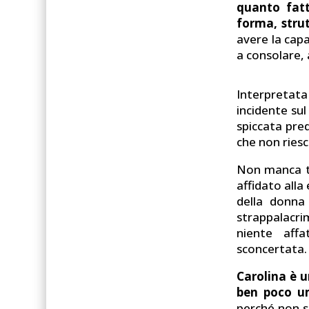
quanto fatt
forma, stru
avere la capa
a consolare,
Interpretat
incidente su
spiccata pre
che non ries
Non manca tu
affidato alla
della donna 
strappalacri
niente affa
sconcertata.
Carolina è 
ben poco 
perché non sa