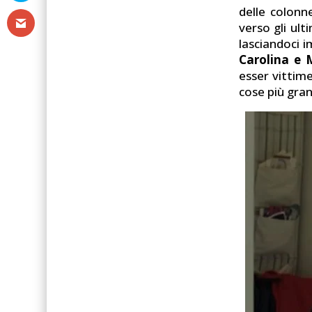
delle colon
verso gli ult
lasciandoci 
Carolina e 
esser vittim
cose più gran