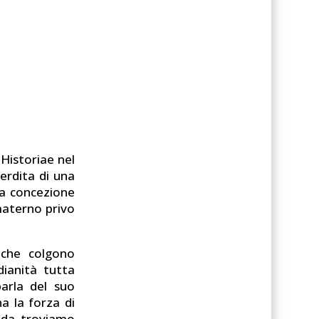
a Historiae nel
erdita di una
sa concezione
materno privo
 che colgono
dianità tutta
arla del suo
a la forza di
edda troviamo