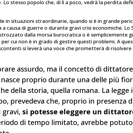
Lo stesso popolo che, di lì a poco, vedrà la perdita defin
 in situazioni straordinarie, quando si è in grande peric
a causa di guerre o durante gravi crisi economiche. Lo 
è strozzato dalla morsa burocratica o è semplicemente g
si per cui non è in grado di gestire questi problemi. A qu
i scontenti si leverà una voce che prometterà di risolvere 
are assurdo, ma il concetto di dittator
asce proprio durante una delle più fior
he della storia, quella romana. La legge i
o, prevedeva che, proprio in presenza d
i gravi,
si potesse eleggere un dittator
riodo di tempo limitato, avrebbe potut
nte.