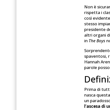
Non è sicura
rispetta i cl
così evidente
stesso impian
presidente d
altri organi 
in
The Boys
no
Sorprendente
spaventosi, r
Hannah Arend
parole posso
Defini
Prima di tutt
nasca questa 
un paradosso
l’ascesa di 