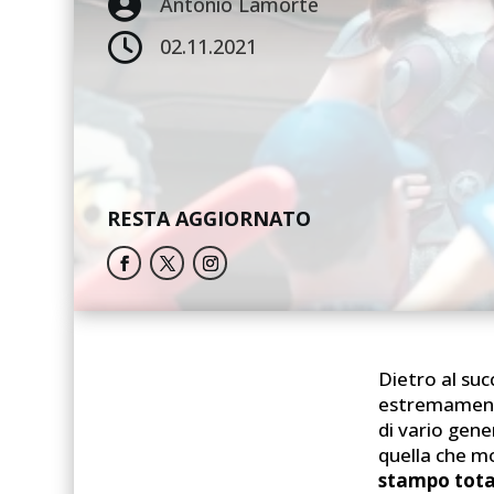

Antonio Lamorte

02.11.2021
RESTA AGGIORNATO
Dietro al suc
estremamente 
di vario gene
quella che m
stampo tota