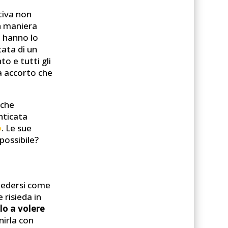
tiva non
in maniera
e, hanno lo
tata di un
o e tutti gli
rà accorto che
nche
enticata
o
. Le sue
possibile?
hiedersi come
 risieda in
olo a volere
nirla con