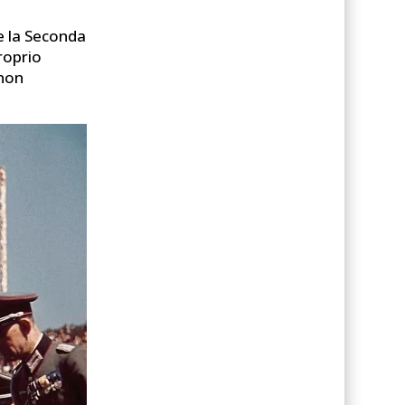
e la Seconda
roprio
 non