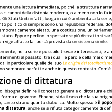
mente una lettura immediata, poiché la struttura narra
assici canoni della distopia moderna, o almeno non lo fa 
. Gli Stati Uniti infatti, luogo in cui è ambientata la seri
to politico di sempre: sono una repubblica federale, do
emocraticamente eletto, una costituzione, un parlament
di stato. Eppure perfino lo spettatore più distratto si sa
n vige affatto la libertà prevista da un sistema simile.
mente, nella serie è possibile trovare interessanti, e a
iferimenti al passato, tra i quali le parole della mai dim
t, in particolare quelle del suo
Le origini del totalitarism
no sembrare perfette anche in questo contesto. Com’è 
zione di dittatura
o, bisogna definire il concetto generale di dittatura e c
forma di governo. Ebbene, si da il caso che la sua origine
, tanto strano quanto diabolico. Molto spesso è
il pop
una dittatura
, anche se si rifiuta categoricamente di defi