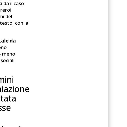
i da il caso
ereroi
mi del
testo, con la
tale da
eno
ù o meno
sociali
mini
niazione
ntata
sse