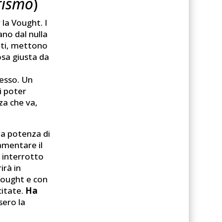
arismo
)
 la Vought. I
no dal nulla
nti, mettono
osa giusta da
cesso. Un
i poter
za che va,
la potenza di
amentare il
 interrotto
irà in
Vought e con
citate.
Ha
sero la