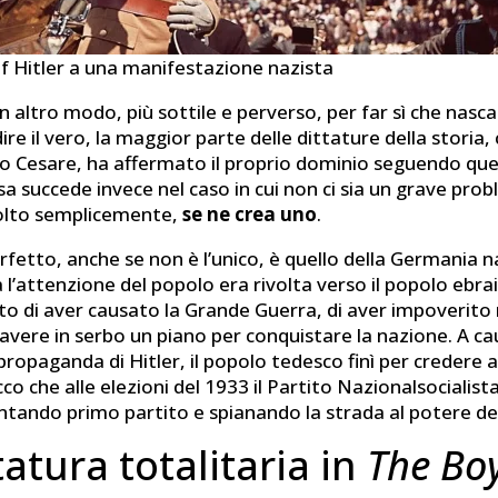
lf Hitler a una manifestazione nazista
n altro modo, più sottile e perverso, per far sì che nasc
dire il vero, la maggior parte delle dittature della stori
ulio Cesare, ha affermato il proprio dominio seguendo qu
a succede invece nel caso in cui non ci sia un grave pro
olto semplicemente,
se ne crea uno
.
fetto, anche se non è l’unico, è quello della Germania na
l’attenzione del popolo era rivolta verso il popolo ebra
o di aver causato la Grande Guerra, di aver impoverito m
 avere in serbo un piano per conquistare la nazione. A ca
ropaganda di Hitler, il popolo tedesco finì per credere 
co che alle elezioni del 1933 il Partito Nazionalsocialist
entando primo partito e spianando la strada al potere de
tatura totalitaria in
The Bo