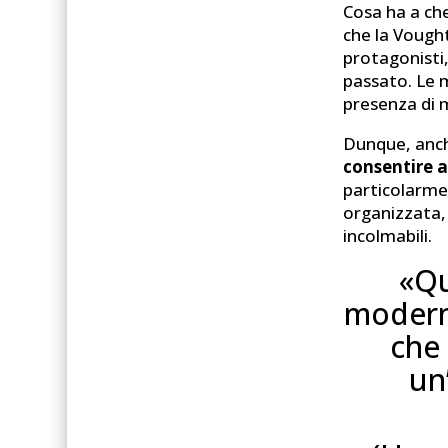
Cosa ha a ch
che la Vought
protagonisti
passato. Le m
presenza di m
Dunque, anch
consentire a
particolarmen
organizzata, 
incolmabili.
«Qu
moderni
che 
un