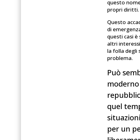
questo nome. 
propri diritti.
Questo accade
di emergenza 
questi casi 
altri interes
la folla degl
problema.
Può sembr
moderno n
repubblic
quel temp
situazion
per un pe
liberame