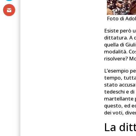
Foto di Ado
Esiste però u
dittatura. A 
quella di Gi
modalità. Cos
risolvere? M
L’esempio per
tempo, tutta 
stato accusat
tedeschi e di
martellante p
questo, ed ec
dei voti, div
La dit