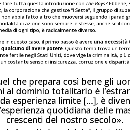
e fare tutta questa introduzione con
The Boys
? Ebbene, s
, la corporazione che gestisce “i Sette”, il gruppo di sup
, non abbia fatto altro che muoversi seguendo i paradig
odalità di azione sono sempre le stesse, anche se il con
edia di ogni tipo, è radicalmente diverso.
e in questo caso, il primo passo è avere
una necessità 
 qualcuno di avere potere
. Questo tema trova un terr
te fertile negli Stati Uniti, dove vige la criminalità, pi
un costante senso di insicurezza, corruzione e disparità 
el che prepara così bene gli uo
 al dominio totalitario è l’estra
da esperienza limite […], è dive
’esperienza quotidiana delle ma
crescenti del nostro secolo».