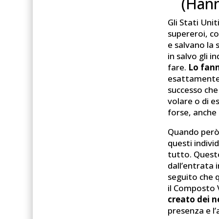
(Han
Gli Stati Uni
supereroi, c
e salvano la
in salvo gli 
fare.
Lo fann
esattamente c
successo che 
volare o di e
forse, anche
Quando però g
questi indiv
tutto. Quest
dall’entrata i
seguito che 
il Composto V
creato dei 
presenza e l’