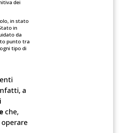
itiva dei
olo, in stato
Stato in
uidato da
esto punto tra
ogni tipo di
e
enti
nfatti, a
i
e
che,
o operare