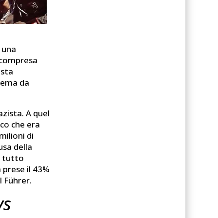
a una
a, compresa
esta
blema da
zista. A quel
ico che era
ilioni di
usa della
a tutto
a prese il 43%
l Führer.
ys