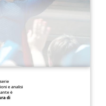
 serie
oni e analisi
sante è
ura di