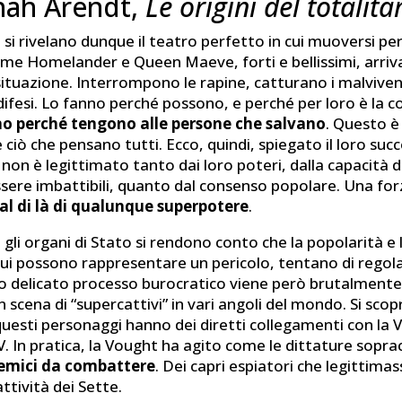
nah Arendt,
Le origini del totalit
ti si rivelano dunque il teatro perfetto in cui muoversi per
ome Homelander e Queen Maeve, forti e bellissimi, arriva
 situazione. Interrompono le rapine, catturano i malvive
indifesi. Lo fanno perché possono, e perché per loro è la c
o perché tengono alle persone che salvano
. Questo è
iò che pensano tutti. Ecco, quindi, spiegato il loro suc
non è legittimato tanto dai loro poteri, dalla capacità d
ssere imbattibili, quanto dal consenso popolare. Una for
al di là di qualunque superpotere
.
li organi di Stato si rendono conto che la popolarità e 
idui possono rappresentare un pericolo, tentano di regol
o delicato processo burocratico viene però brutalmente
n scena di “supercattivi” in vari angoli del mondo. Si scopr
questi personaggi hanno dei diretti collegamenti con la 
. In pratica, la Vought ha agito come le dittature sopra
nemici da combattere
. Dei capri espiatori che legittimas
attività dei Sette.