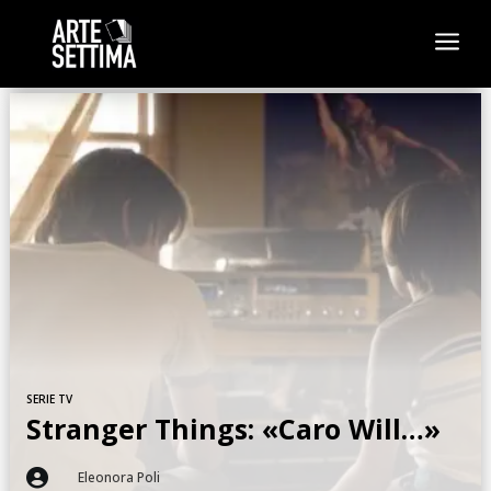
a
SERIE TV
Stranger Things: «Caro Will…»

Eleonora Poli