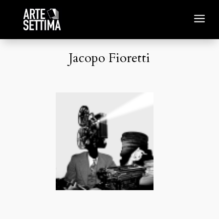
a
Jacopo Fioretti
Jacopo Fioretti