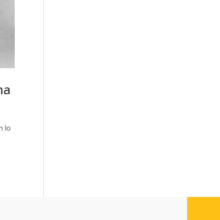
na
n lo