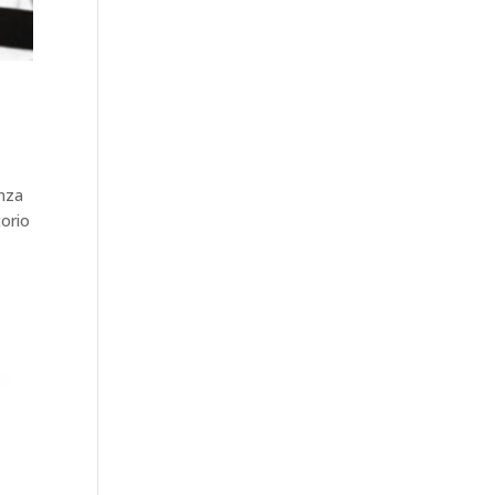
anza
torio