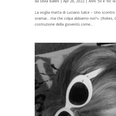
da
Silvia Ballini
|
Apr 26, 2022
|
Anni '50 e '60:
La voglia matta di Luciano Salce – Uno scontr
oramai… ma che colpa abbiamo noi?». (Rokes, Ch
costruzione della gioventù come...