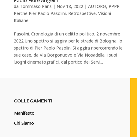
Paolo Fiore Angelini
da
Tommaso Paris
|
Nov 18, 2022
|
AUTORƏ
,
PPPP:
Perchè Pier Paolo Pasolini
,
Retrospettive
,
Visioni
Italiane
Pasolini. Cronologia di un delitto politico. 2 novembre
2022.Uno spettro si aggira per le strade di Bologna: lo
spettro di Pier Paolo Pasolini.Si aggira ripercorrendo le
sue case, da Via Borgonuovo e Via Nosadella; i suoi
luoghi cinematografici, dal portico dei Servi...
COLLEGAMENTI
Manifesto
Chi Siamo