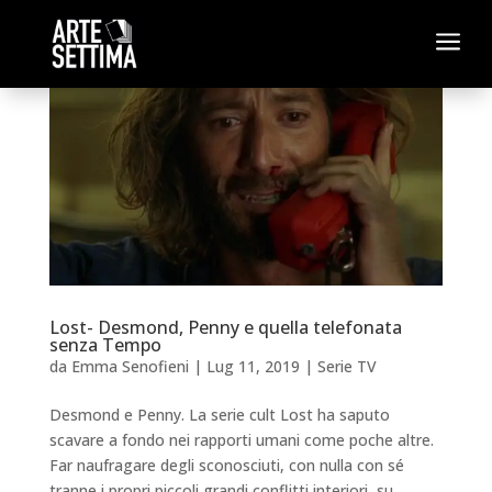
a
Lost- Desmond, Penny e quella telefonata
senza Tempo
da
Emma Senofieni
|
Lug 11, 2019
|
Serie TV
Desmond e Penny. La serie cult Lost ha saputo
scavare a fondo nei rapporti umani come poche altre.
Far naufragare degli sconosciuti, con nulla con sé
tranne i propri piccoli grandi conflitti interiori, su