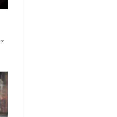
nto
è