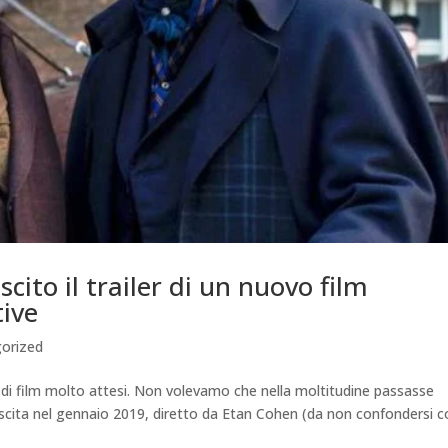
ito il trailer di un nuovo film
tive
orized
er di film molto attesi. Non volevamo che nella moltitudine passasse
 uscita nel gennaio 2019, diretto da Etan Cohen (da non confondersi 