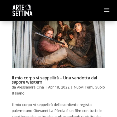
a
Il mio corpo vi seppellirà – Una vendetta dal
sapore western
da
Alessandra Cinà
|
Apr 18, 2022
|
Nuovi Temi
,
Suolo
Italiano
Il mio corpo vi seppellirà dell’esordiente regista
palermitano Giovanni La Pàrola è un film con tutte le
caratteristiche estetiche e gli espedienti registici che,