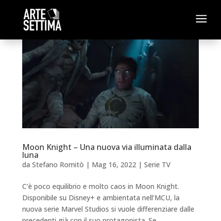
a
Moon Knight – Una nuova via illuminata dalla
luna
da
Stefano Romitò
|
Mag 16, 2022
|
Serie TV
C’è poco equilibrio e molto caos in Moon Knight.
Disponibile su Disney+ e ambientata nell’MCU, la
nuova serie Marvel Studios si vuole differenziare dalle
precedenti già con il suo protagonista. Se