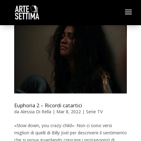
a
Euphoria 2 – Ricordi catartici
da
Alessia Di Rella
|
Mar 8, 2022
|
Serie TV
«Slow down, you crazy child». Non ci sono versi
migliori di quelli di Billy Joel per descrivere il sentimento
che si prova guardando crescere i protagonisti di