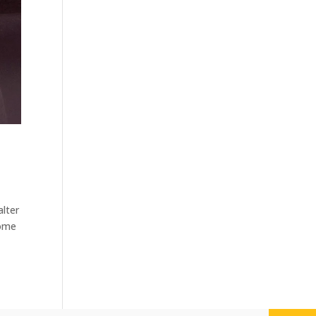
alter
come