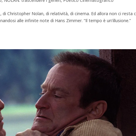
o
,
NOLAN: trascendere i generi
,
Poetico Cinematografico
di Christopher Nolan, di relatività, di cinema. Ed allora non ci resta 
dosi alle infinite note di Hans Zimmer. “Il tempo è un’illusione.”