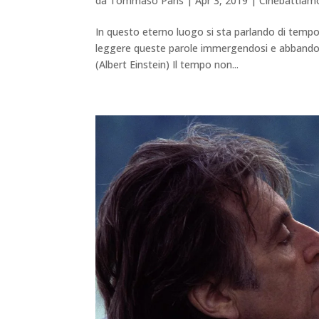
da
Tommaso Paris
|
Apr 3, 2019
|
Cinebattiam
In questo eterno luogo si sta parlando di tempo, 
leggere queste parole immergendosi e abbandonan
(Albert Einstein) Il tempo non...