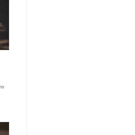
amo
a