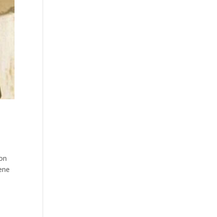
Non
cene