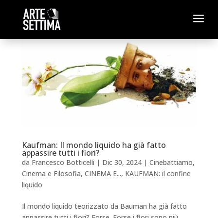
a
Kaufman: Il mondo liquido ha già fatto
appassire tutti i fiori?
da
Francesco Botticelli
|
Dic 30, 2024
|
Cinebattiamo
,
Cinema e Filosofia
,
CINEMA E...
,
KAUFMAN: il confine
liquido
Il mondo liquido teorizzato da Bauman ha già fatto
appassire tutti i fiori? Forse. Forse i fiori sono più