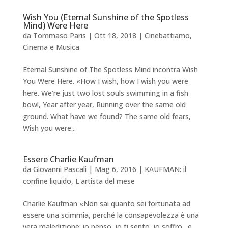
Wish You (Eternal Sunshine of the Spotless
Mind) Were Here
da
Tommaso Paris
|
Ott 18, 2018
|
Cinebattiamo
,
Cinema e Musica
Eternal Sunshine of The Spotless Mind incontra Wish
You Were Here. «How I wish, how I wish you were
here. We’re just two lost souls swimming in a fish
bowl, Year after year, Running over the same old
ground. What have we found? The same old fears,
Wish you were...
Essere Charlie Kaufman
da
Giovanni Pascali
|
Mag 6, 2016
|
KAUFMAN: il
confine liquido
,
L'artista del mese
Charlie Kaufman «Non sai quanto sei fortunata ad
essere una scimmia, perché la consapevolezza è una
vera maledizione: io penso, io ti sento, io soffro…e