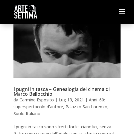
a
I pugni in tasca – Genealogia del cinema di
Marco Bellocchio
da
Carmine Esposito
|
Lug 13, 2021
|
Anni '60:
superspettacolo d'autore
,
Palazzo San Lorenzo
,
Suolo Italiano
I pugni in tasca sono stretti forte, cianotici, senza
fiato; sono i pugni dell’adolescenza, stretti contro il