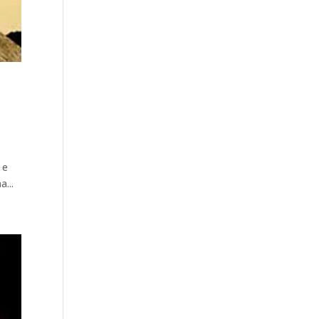
 e
a...