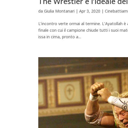
The Wrestler e l’ideale del
da
Giulia Montanari
|
Apr 3, 2020
|
Cinebattia
L’incontro verte ormai al termine. L’Ayatollah è
finale con cui il campione chiude tutti i suoi ma
issa in cima, pronto a...