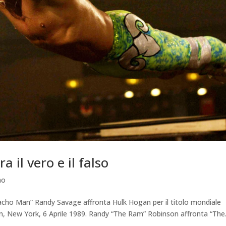
 il vero e il falso
mo
Macho Man” Randy Savage affronta Hulk Hogan per il titolo mondiale
 New York, 6 Aprile 1989. Randy “The Ram” Robinson affronta “The.