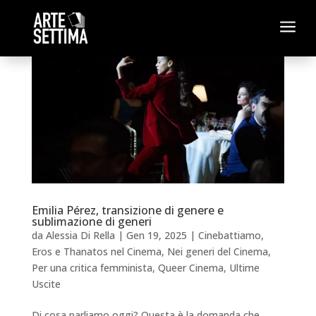
a
Emilia Pérez, transizione di genere e
sublimazione di generi
da
Alessia Di Rella
|
Gen 19, 2025
|
Cinebattiamo
,
Eros e Thanatos nel Cinema
,
Nei generi del Cinema
,
Per una critica femminista
,
Queer Cinema
,
Ultime
Uscite
Di cosa parliamo oggi? Questa è la domanda che