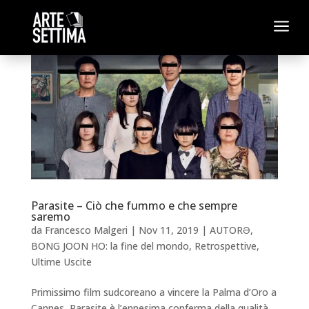
a
Parasite – Ciò che fummo e che sempre
saremo
da
Francesco Malgeri
|
Nov 11, 2019
|
AUTORƏ
,
BONG JOON HO: la fine del mondo
,
Retrospettive
,
Ultime Uscite
Primissimo film sudcoreano a vincere la Palma d’Oro a
Cannes, Parasite è l’ennesima conferma della qualità