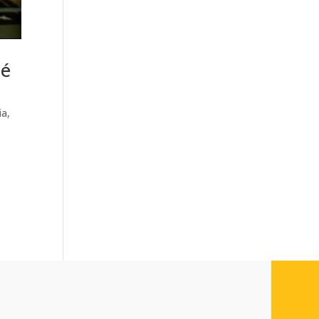
hé
ia
,