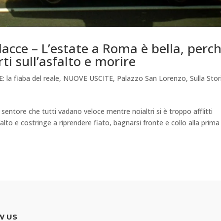
cce – L’estate a Roma è bella, perc
rti sull’asfalto e morire
la fiaba del reale
,
NUOVE USCITE
,
Palazzo San Lorenzo
,
Sulla Stor
entore che tutti vadano veloce mentre noialtri si è troppo afflitti
falto e costringe a riprendere fiato, bagnarsi fronte e collo alla prima
W US