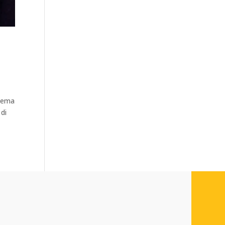
inema
 di