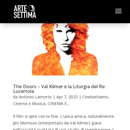
a
The Doors – Val Kilmer e la Liturgia del Re
Lucertola
da
Antonio Lamorte
|
Apr 7, 2025
|
Cinebattiamo
,
Cinema e Musica
,
CINEMA E...
Il film si apre con la fine. L’unica amica, naturalmente.
Jim Morrison (interpretato da Val Kilmer) giace
nell’oscurità ovattata di uno studio di registrazione. I