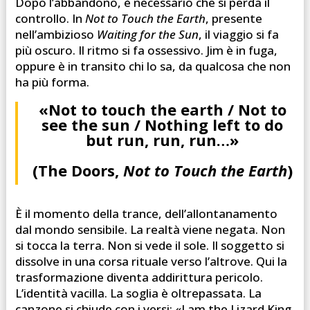
Dopo l’abbandono, è necessario che si perda il
controllo. In
Not to Touch the Earth
, presente
nell’ambizioso
Waiting for the Sun
, il viaggio si fa
più oscuro. Il ritmo si fa ossessivo. Jim è in fuga,
oppure è in transito chi lo sa, da qualcosa che non
ha più forma.
«Not to touch the earth / Not to
see the sun / Nothing left to do
but run, run, run…»
(The Doors,
Not to Touch the Earth
)
È il momento della trance, dell’allontanamento
dal mondo sensibile. La realtà viene negata. Non
si tocca la terra. Non si vede il sole. Il soggetto si
dissolve in una corsa rituale verso l’altrove. Qui la
trasformazione diventa addirittura pericolo.
L’identità vacilla. La soglia è oltrepassata. La
canzone si chiude con i versi: «I am the Lizard King,