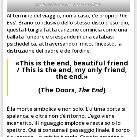
Jim durante uno dei concerti nel film.
Al termine del viaggio, non a caso, c’è proprio
The
End
. Brano conclusivo dello stesso disco d’esordio,
questa liturgia fatta canzone comincia come una
ballata funebre e si espande in una catabasi
psichedelica, attraversando il mito, l’incesto, la
distruzione del padre e dell’ordine.
«This is the end, beautiful friend
/ This is the end, my only friend,
the end.»
(The Doors,
The End
)
È la morte simbolica e non solo. L’ultima porta si
spalanca, e oltre non c’è ritorno. L’ego viene
incenerito, il linguaggio implode e resta solo lo
spettro. Qui si consuma il passaggio finale. Il corpo
è superato. Lo spirito è nudo. Questo accadde a