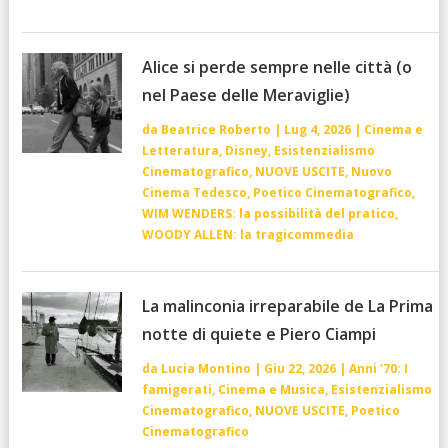
Alice si perde sempre nelle città (o
nel Paese delle Meraviglie)
da
Beatrice Roberto
|
Lug 4, 2026
|
Cinema e
Letteratura
,
Disney
,
Esistenzialismo
Cinematografico
,
NUOVE USCITE
,
Nuovo
Cinema Tedesco
,
Poetico Cinematografico
,
WIM WENDERS: la possibilità del pratico
,
WOODY ALLEN: la tragicommedia
La malinconia irreparabile de La Prima
notte di quiete e Piero Ciampi
da
Lucia Montino
|
Giu 22, 2026
|
Anni '70: I
famigerati
,
Cinema e Musica
,
Esistenzialismo
Cinematografico
,
NUOVE USCITE
,
Poetico
Cinematografico