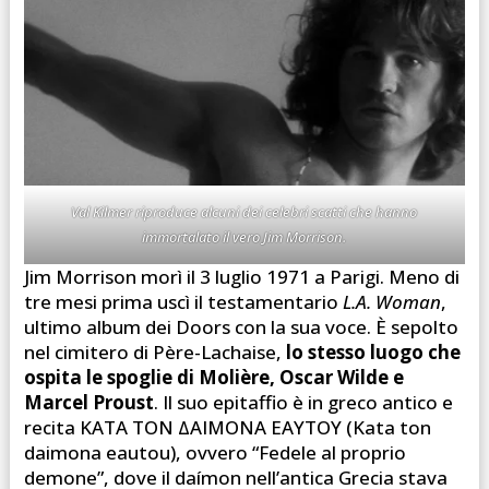
Val Kilmer riproduce alcuni dei celebri scatti che hanno
immortalato il vero Jim Morrison.
Jim Morrison morì il 3 luglio 1971 a Parigi. Meno di
tre mesi prima uscì il testamentario
L.A. Woman
,
ultimo album dei Doors con la sua voce. È sepolto
nel cimitero di Père-Lachaise,
lo stesso luogo che
ospita le spoglie di Molière, Oscar Wilde e
Marcel Proust
. Il suo epitaffio è in greco antico e
recita ΚΑΤΑ ΤΟΝ ΔΑΙΜΟΝΑ ΕΑΥΤΟΥ (Kata ton
daimona eautou), ovvero “Fedele al proprio
demone”, dove il daímon nell’antica Grecia stava