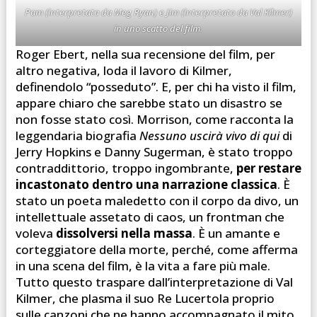
Pam (interpretata da Meg Ryan) e Jim (interpretato da Val Kilmer)
in uno scatto del film.
Roger Ebert, nella sua recensione del film, per
altro negativa, loda il lavoro di Kilmer,
definendolo “posseduto”. E, per chi ha visto il film,
appare chiaro che sarebbe stato un disastro se
non fosse stato così. Morrison, come racconta la
leggendaria biografia
Nessuno uscirà vivo di qui
di
Jerry Hopkins e Danny Sugerman, è stato troppo
contraddittorio, troppo ingombrante,
per restare
incastonato dentro una narrazione classica
. È
stato un poeta maledetto con il corpo da divo, un
intellettuale assetato di caos, un frontman che
voleva
dissolversi nella massa
. È un amante e
corteggiatore della morte, perché, come afferma
in una scena del film, è la vita a fare più male.
Tutto questo traspare dall’interpretazione di Val
Kilmer, che plasma il suo Re Lucertola proprio
sulle canzoni che ne hanno accompagnato il mito.