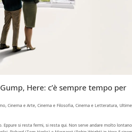
st Gump, Here: c’è sempre tempo per
amo
,
Cinema e Arte
,
Cinema e Filosofia
,
Cinema e Letteratura
,
Ultim
o. Eppure si resta fermi, si resta qui. Non serve andare molto lontano
lici. Richard (Tom Hanks) e Margaret (Robin Wright) in Here Il cine