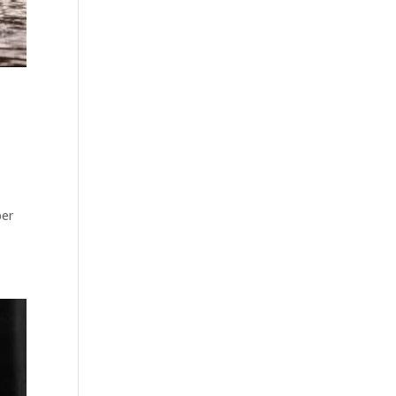
,
per