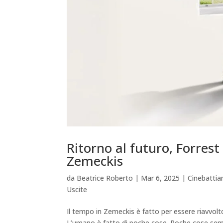
Ritorno al futuro, Forre
Zemeckis
da
Beatrice Roberto
|
Mar 6, 2025
|
Cinebatti
Uscite
Il tempo in Zemeckis è fatto per essere riavvolt
L’umano è fatto di poche cose. Poche cose semp