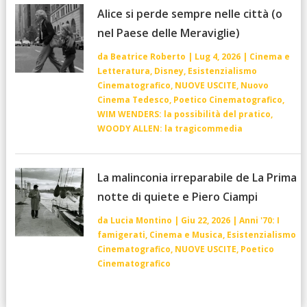
Alice si perde sempre nelle città (o
nel Paese delle Meraviglie)
da
Beatrice Roberto
|
Lug 4, 2026
|
Cinema e
Letteratura
,
Disney
,
Esistenzialismo
Cinematografico
,
NUOVE USCITE
,
Nuovo
Cinema Tedesco
,
Poetico Cinematografico
,
WIM WENDERS: la possibilità del pratico
,
WOODY ALLEN: la tragicommedia
La malinconia irreparabile de La Prima
notte di quiete e Piero Ciampi
da
Lucia Montino
|
Giu 22, 2026
|
Anni '70: I
famigerati
,
Cinema e Musica
,
Esistenzialismo
Cinematografico
,
NUOVE USCITE
,
Poetico
Cinematografico