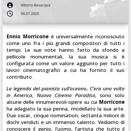

Vittorio Bevacqua

06.07.2020
Ennio Morricone
è universalmente riconosciuto
come uno fra i più grandi compositori di tutti i
tempi. Le sue note hanno fatto da sfondo a
pellicole monumentali, la sua musica si è
configurata come un valore aggiunto per tutti i
lavori cinematografici a cui ha fornito il suo
contributo.
La legenda del pianista sull’oceano
,
C’era una volta
in America
,
Nuovo Cinema Paradiso,
sono solo
alcune delle innumerevoli opere su cui
Morricone
ha adagiato la sua penna, modellato la sua arte.
Due oscar, cinque nomination, settanta milioni di
dischi venduti e un immenso talento. Vediamo di
conoscere il genio, l’uomo, l’artista che tutto il